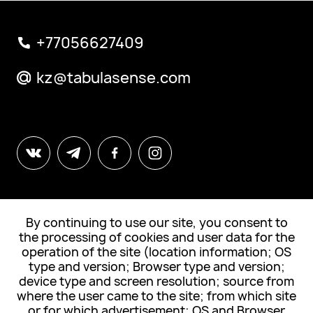
+77056627409
kz@tabulasense.com
By continuing to use our site, you consent to
© All Rights Reserved. Tabula Sense
the processing of cookies and user data for the
operation of the site (location information; OS
Подписка на новости
type and version; Browser type and version;
device type and screen resolution; source from
where the user came to the site; from which site
or for which advertisement; OS and Browser