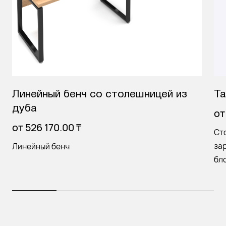
Линейный бенч со столешницей из
Ta
дуба
о
от
526 170.00
₸
Ст
за
Линейный бенч
бл