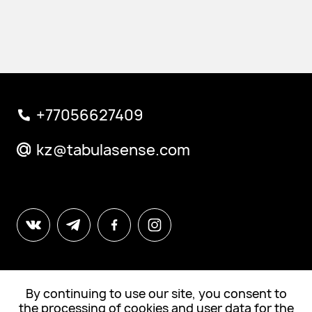
+77056627409
kz@tabulasense.com
By continuing to use our site, you consent to
© All Rights Reserved. Tabula Sense
the processing of cookies and user data for the