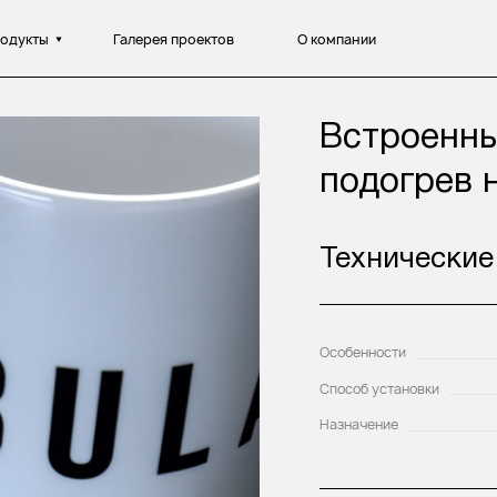
одукты
Галерея проектов
О компании
Встроенн
подогрев 
Технические
Особенности
Способ установки
Назначение