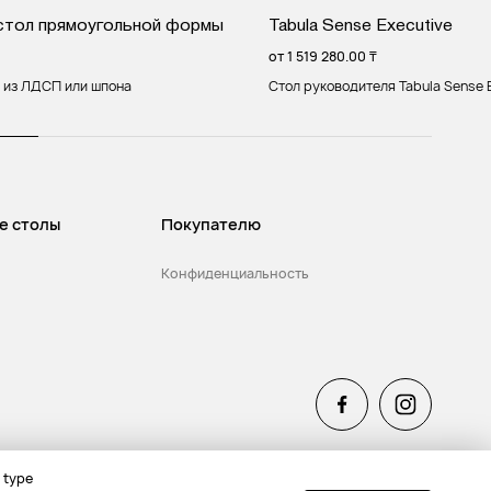
стол прямоугольной формы
Tabula Sense Executive
от
1 519 280.00
₸
 из ЛДСП или шпона
Стол руководителя Tabula Sense 
е столы
Покупателю
Конфиденциальность
 type