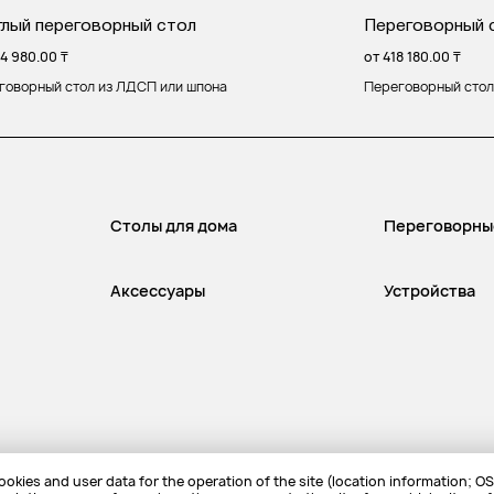
глый переговорный стол
Переговорный 
4 980.00
₸
от
418 180.00
₸
говорный стол из ЛДСП или шпона
Переговорный стол
Столы для дома
Переговорны
Аксессуары
Устройства
okies and user data for the operation of the site (location information; OS