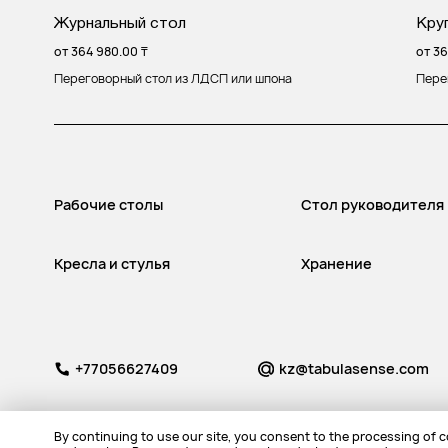
Журнальный стол
Кру
от
364 980.00
₸
от
36
Переговорный стол из ЛДСП или шпона
Пере
Рабочие столы
Стол руководителя
Кресла и стулья
Хранение
+77056627409
kz@tabulasense.com
By continuing to use our site, you consent to the processing of co