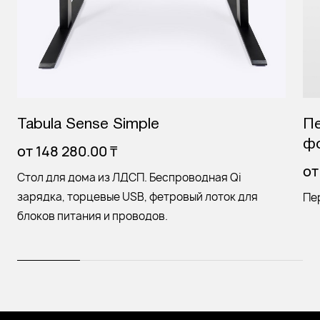
Tabula Sense Simple
Пе
ф
от
148 280.00
₸
о
Стол для дома из ЛДСП. Беспроводная Qi
зарядка, торцевые USB, фетровый лоток для
Пе
блоков питания и проводов.