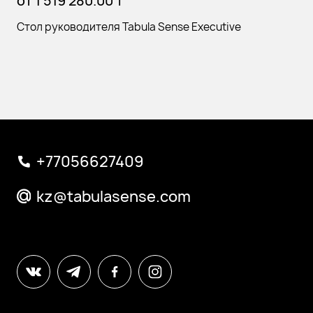
от
1 519 280.00
₸
Стол руководителя Tabula Sense Executive
+77056627409
kz@tabulasense.com